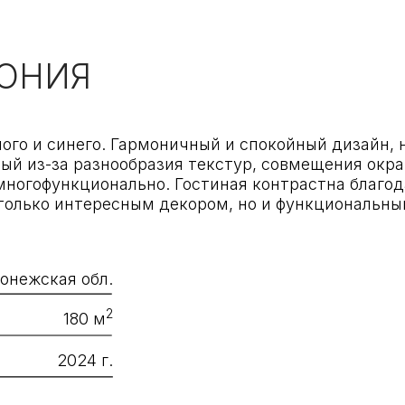
 синего. Гармоничный и спокойный дизайн, но при это
-за разнообразия текстур, совмещения окрашенных стен
нкционально. Гостиная контрастна благодаря яркому 
ко интересным декором, но и функциональным элемент
кая обл.
2
180 м
2024 г.
arch@ge