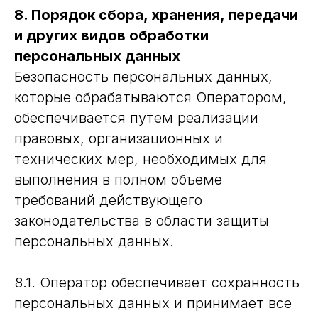
8. Порядок сбора, хранения, передачи
и других видов обработки
персональных данных
Безопасность персональных данных,
которые обрабатываются Оператором,
обеспечивается путем реализации
правовых, организационных и
arch@geoyakovlev.ru
технических мер, необходимых для
8 910 282 99
выполнения в полном объеме
64
требований действующего
Контакты
Вконтаке
законодательства в области защиты
Услуги
what's app
персональных данных.
О нас
behance
8.1. Оператор обеспечивает сохранность
г. Воронеж, ул. Пушкинская, д. 4, оф. 1
пн-пт с 9:00 до 18:00
персональных данных и принимает все
Политика