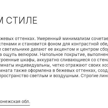
 оттенках. Умеренный минимализм сочетает в себе пра
ми и становится фоном для контрастной обеденной зон
ильнике делают ее акцентом и центром сбора всех чле
пь велюром. Напольное покрытие, выполненное в свет
ные шкафы, аккуратно сливающиеся со стенами, обесп
 индивидуальны, четко отражают своих хозяев, но при
также оформлена в бежевых оттенках, создавая атмосф
транство светлым и воздушным. Строгие линии и миним
кая обл.
2
180 м
2024 г.