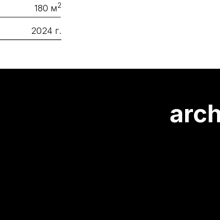
arch@ge
8 
г.