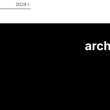
arch@ge
8 
г.