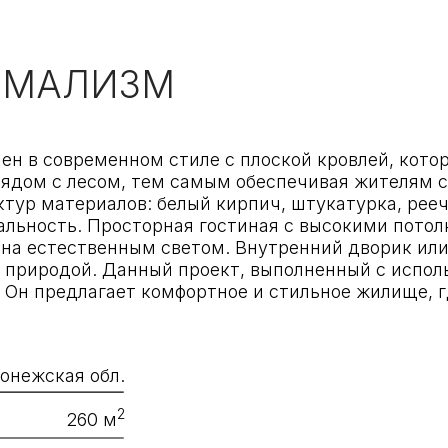
современном стиле с плоской кровлей, который гармо
 с лесом, тем самым обеспечивая жителям свежий возд
атериалов: белый кирпич, штукатурка, реечные фасад
сть. Просторная гостиная с высокими потолками и бо
стественным светом. Внутренний дворик или зеленая те
одой. Данный проект, выполненный с использованием р
едлагает комфортное и стильное жилище, где можно н
кая обл.
2
260 м
2024 г.