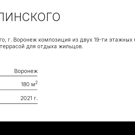
 Воронеж композиция из двух 19-ти этажных башен с о
сой для отдыха жильцов.
Воронеж
2
180 м
2021 г.
arch@ge
8 