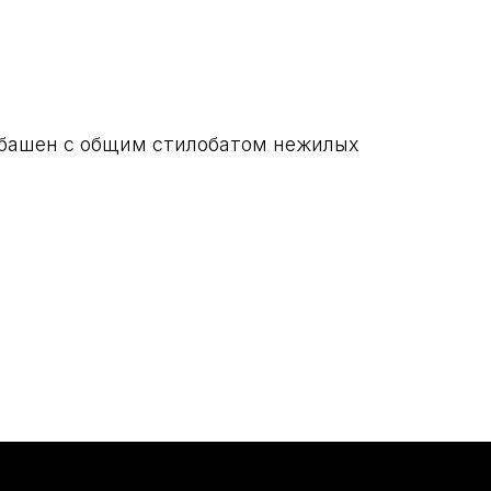
бщим стилобатом нежилых
oyakovlev.ru
910 282 99 64